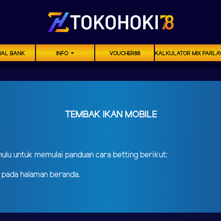
WAL BANK
INFO
VOUCHER88
KALKULATOR MIX PARLA
TEMBAK IKAN MOBILE
ahulu untuk memulai panduan cara betting berikut:
 pada halaman beranda.