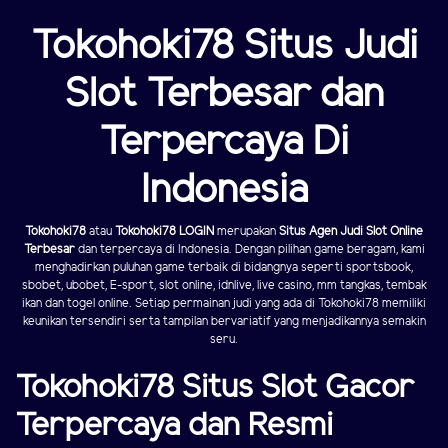
Tokohoki78 Situs Judi
Slot Terbesar dan
Terpercaya Di
Indonesia
Tokohoki78
atau
Tokohoki78 LOGIN
merupakan
Situs Agen Judi Slot Online
Terbesar
dan terpercaya di Indonesia. Dengan pilihan game beragam, kami
menghadirkan puluhan game terbaik di bidangnya seperti sportsbook,
sbobet, ubobet, E-sport, slot online, idnlive, live casino, mm tangkas, tembak
ikan dan togel online. Setiap permainan judi yang ada di Tokohoki78 memiliki
keunikan tersendiri serta tampilan bervariatif yang menjadikannya semakin
seru.
Tokohoki78 Situs Slot Gacor
Terpercaya dan Resmi