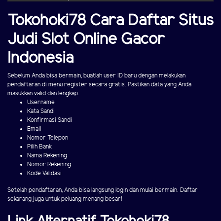
Tokohoki78 Cara Daftar Situs
Judi Slot Online Gacor
Indonesia
Sebelum Anda bisa bermain, buatlah user ID baru dengan melakukan
pendaftaran di menu register secara gratis. Pastikan data yang Anda
masukkan valid dan lengkap.
Username
Kata Sandi
Konfirmasi Sandi
Email
Nomor Telepon
Pilih Bank
Nama Rekening
Nomor Rekening
Kode Validasi
Setelah pendaftaran, Anda bisa langsung login dan mulai bermain. Daftar
sekarang juga untuk peluang menang besar!