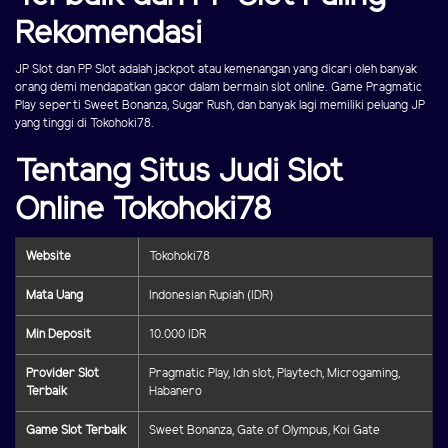
Rekomendasi
JP Slot dan PP Slot adalah jackpot atau kemenangan yang dicari oleh banyak
orang demi mendapatkan gacor dalam bermain slot online. Game Pragmatic
Play seperti Sweet Bonanza, Sugar Rush, dan banyak lagi memiliki peluang JP
yang tinggi di Tokohoki78.
Tentang Situs Judi Slot
Online Tokohoki78
Website
Tokohoki78
Mata Uang
Indonesian Rupiah (IDR)
Min Deposit
10.000 IDR
Provider Slot
Pragmatic Play, Idn slot, Playtech, Microgaming,
Terbaik
Habanero
Game Slot Terbaik
Sweet Bonanza, Gate of Olympus, Koi Gate