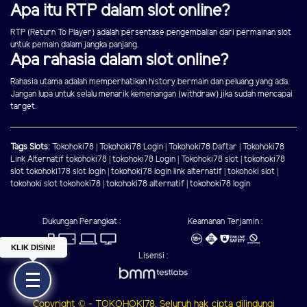
Apa itu RTP dalam slot online?
RTP (Return To Player) adalah persentase pengembalian dari permainan slot
untuk pemain dalam jangka panjang.
Apa rahasia dalam slot online?
Rahasia utama adalah memperhatikan history bermain dan peluang yang ada.
Jangan lupa untuk selalu menarik kemenangan (withdraw) jika sudah mencapai
target.
Tags Slots:
Tokohoki78
|
Tokohoki78 Login
|
Tokohoki78 Daftar
|
Tokohoki78
Link Alternatif
tokohoki78
|
tokohoki78 Login
|
Tokohoki78 slot
|
tokohoki78
slot
tokohoki178 slot login
|
tokohoki78 login link alternatif
|
tokohoki slot
|
tokohoki slot
tokohoki78
|
tokohoki78 alternatif
|
tokohoki78 login
Dukungan Perangkat :
Keamanan Terjamin :
KLIK DISINI!
Lisensi :
Copyright © - TOKOHOKI78. Seluruh hak cipta dilindungi