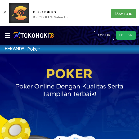
×
TOKOHOKI78
Download
TOKOHOKI78 Mobile App
MASUK
DAFTAR
BERANDA
Poker