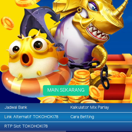
MAIN SEKARANG
Jadwal Bank
Kalkulator Mix Parlay
Link Alternatif TOKOHOKI78
Cara Betting
RTP Slot TOKOHOKI78