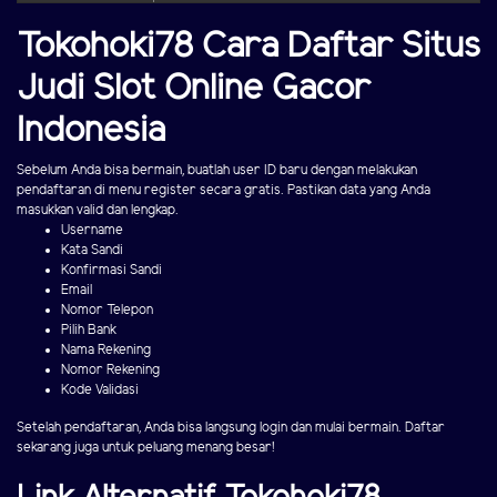
Tokohoki78 Cara Daftar Situs
Judi Slot Online Gacor
Indonesia
Sebelum Anda bisa bermain, buatlah user ID baru dengan melakukan
pendaftaran di menu register secara gratis. Pastikan data yang Anda
masukkan valid dan lengkap.
Username
Kata Sandi
Konfirmasi Sandi
Email
Nomor Telepon
Pilih Bank
Nama Rekening
Nomor Rekening
Kode Validasi
Setelah pendaftaran, Anda bisa langsung login dan mulai bermain. Daftar
sekarang juga untuk peluang menang besar!