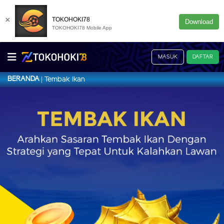
×
TOKOHOKI78
Download
TOKOHOKI78 Mobile App
MASUK
DAFTAR
BERANDA
Tembak Ikan